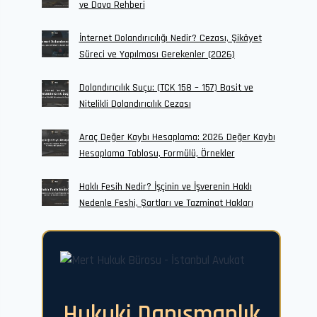
ve Dava Rehberi
İnternet Dolandırıcılığı Nedir? Cezası, Şikâyet
Süreci ve Yapılması Gerekenler (2026)
Dolandırıcılık Suçu: (TCK 158 – 157) Basit ve
Nitelikli Dolandırıcılık Cezası
Araç Değer Kaybı Hesaplama: 2026 Değer Kaybı
Hesaplama Tablosu, Formülü, Örnekler
Haklı Fesih Nedir? İşçinin ve İşverenin Haklı
Nedenle Feshi, Şartları ve Tazminat Hakları
Hukuki Danışmanlık