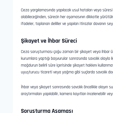
Ceza yargılamasında yapılacak usul hataları veya süresi 
olabileceğinden, sürecin her aşamasının dikkatle yürütülm
ifadeler, toplanan deliller ve yapılan itirazlar davanın s
Şikayet ve İhbar Süreci
Ceza soruşturması çoğu zaman bir şikayet veya ihbar üzer
kurumlara yaptığı başvurular sonrasında savcılık olayla ilg
mağdurun belirli süre içerisinde şikayet hakkını kullanmas
uyuşturucu ticareti veya yağma gibi suçlarda savcılık d
İhbar veya şikayet sonrasında savcılık öncelikle olayın s
araştırmaları yapılabilir, kamera kayıtları incelenebilir veya
Soruşturma Aşaması