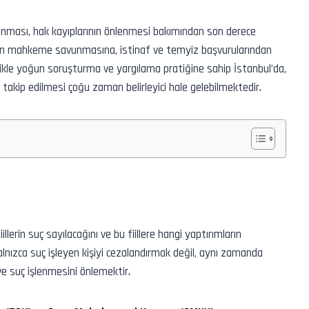
nması, hak kayıplarının önlenmesi bakımından son derece
nden mahkeme savunmasına, istinaf ve temyiz başvurularından
likle yoğun soruşturma ve yargılama pratiğine sahip İstanbul’da,
takip edilmesi çoğu zaman belirleyici hale gelebilmektedir.
erin suç sayılacağını ve bu fiillere hangi yaptırımların
lnızca suç işleyen kişiyi cezalandırmak değil, aynı zamanda
 suç işlenmesini önlemektir.