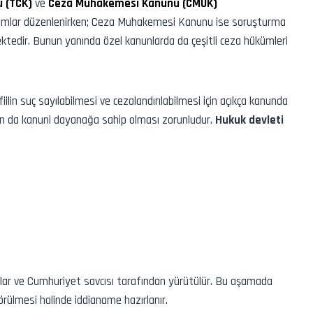
 (TCK)
ve
Ceza Muhakemesi Kanunu (CMUK)
ırımlar düzenlenirken; Ceza Muhakemesi Kanunu ise soruşturma
ektedir. Bunun yanında özel kanunlarda da çeşitli ceza hükümleri
iilin suç sayılabilmesi ve cezalandırılabilmesi için açıkça kanunda
nın da kanuni dayanağa sahip olması zorunludur.
Hukuk devleti
lar ve Cumhuriyet savcısı tarafından yürütülür. Bu aşamada
 görülmesi halinde iddianame hazırlanır.