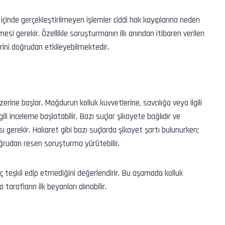
içinde gerçekleştirilmeyen işlemler ciddi hak kayıplarına neden
esi gerekir. Özellikle soruşturmanın ilk anından itibaren verilen
eyrini doğrudan etkileyebilmektedir.
ine başlar. Mağdurun kolluk kuvvetlerine, savcılığa veya ilgili
ili inceleme başlatabilir. Bazı suçlar şikayete bağlıdır ve
ı gerekir. Hakaret gibi bazı suçlarda şikayet şartı bulunurken;
oğrudan resen soruşturma yürütebilir.
uç teşkil edip etmediğini değerlendirir. Bu aşamada kolluk
 tarafların ilk beyanları alınabilir.