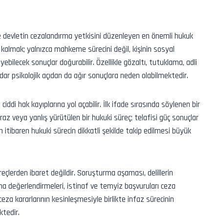
 devletin cezalandırma yetkisini düzenleyen en önemli hukuk
a kalmak; yalnızca mahkeme sürecini değil, kişinin sosyal
eyebilecek sonuçlar doğurabilir. Özellikle gözaltı, tutuklama, adli
ar psikolojik açıdan da ağır sonuçlara neden olabilmektedir.
iddi hak kayıplarına yol açabilir. İlk ifade sırasında söylenen bir
raz veya yanlış yürütülen bir hukuki süreç; telafisi güç sonuçlar
itibaren hukuki sürecin dikkatli şekilde takip edilmesi büyük
lerden ibaret değildir. Soruşturma aşaması, delillerin
lama değerlendirmeleri, istinaf ve temyiz başvuruları ceza
eza kararlarının kesinleşmesiyle birlikte infaz sürecinin
tedir.