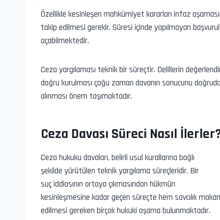
Özellikle kesinleşen mahkûmiyet kararları infaz aşama
takip edilmesi gerekir. Süresi içinde yapılmayan başvuru
açabilmektedir.
Ceza yargılaması teknik bir süreçtir. Delillerin değerlend
doğru kurulması çoğu zaman davanın sonucunu doğrudan 
alınması önem taşımaktadır.
Ceza Davası Süreci Nasıl İlerler
Ceza hukuku davaları, belirli usul kurallarına bağlı
şekilde yürütülen teknik yargılama süreçleridir. Bir
suç iddiasının ortaya çıkmasından hükmün
kesinleşmesine kadar geçen süreçte hem savcılık makam
edilmesi gereken birçok hukuki aşama bulunmaktadır.