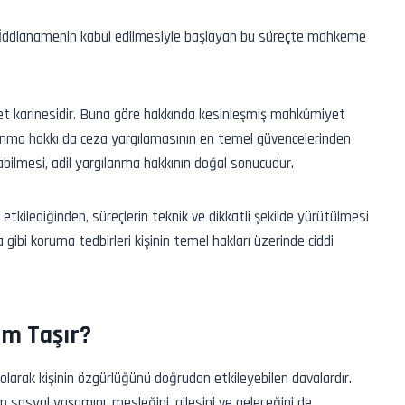
İddianamenin kabul edilmesiyle başlayan bu süreçte mahkeme
t karinesidir. Buna göre hakkında kesinleşmiş mahkûmiyet
unma hakkı da ceza yargılamasının en temel güvencelerinden
unabilmesi, adil yargılanma hakkının doğal sonucudur.
kilediğinden, süreçlerin teknik ve dikkatli şekilde yürütülmesi
 gibi koruma tedbirleri kişinin temel hakları üzerinde ciddi
em Taşır?
olarak kişinin özgürlüğünü doğrudan etkileyebilen davalardır.
n sosyal yaşamını, mesleğini, ailesini ve geleceğini de