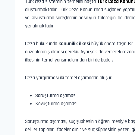
Türk ceza sisteminin temelini başta
Türk Ceza Kanunu
oluşturmaktadır. Türk Ceza Kanunu’nda suçlar ve yapt
ve kovuşturma süreçlerinin nasıl yürütüleceğini belirlem
yer almaktadır.
Ceza hukukunda
kanunilik ilkesi
büyük önem taşır. Bir f
düzenlenmiş olması gerekir. Aynı şekilde verilecek ceza
ilkesinin temel yansımalarından biri de budur.
Ceza yargılaması iki temel aşamadan oluşur:
Soruşturma aşaması
Kovuşturma aşaması
Soruşturma aşaması, suç şüphesinin öğrenilmesiyle baş
deliller toplanır, ifadeler alınır ve suç şüphesinin yeterli