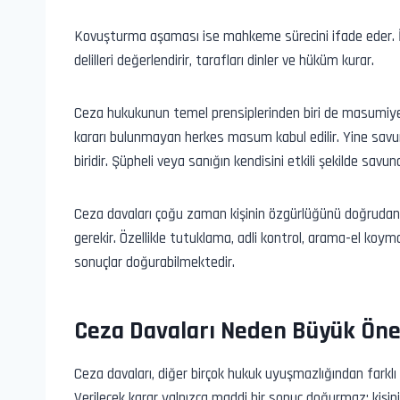
Kovuşturma aşaması ise mahkeme sürecini ifade eder. 
delilleri değerlendirir, tarafları dinler ve hüküm kurar.
Ceza hukukunun temel prensiplerinden biri de masumiye
kararı bulunmayan herkes masum kabul edilir. Yine sav
biridir. Şüpheli veya sanığın kendisini etkili şekilde sav
Ceza davaları çoğu zaman kişinin özgürlüğünü doğrudan et
gerekir. Özellikle tutuklama, adli kontrol, arama-el koyma
sonuçlar doğurabilmektedir.
Ceza Davaları Neden Büyük Ön
Ceza davaları, diğer birçok hukuk uyuşmazlığından farklı 
Verilecek karar yalnızca maddi bir sonuç doğurmaz; kişini