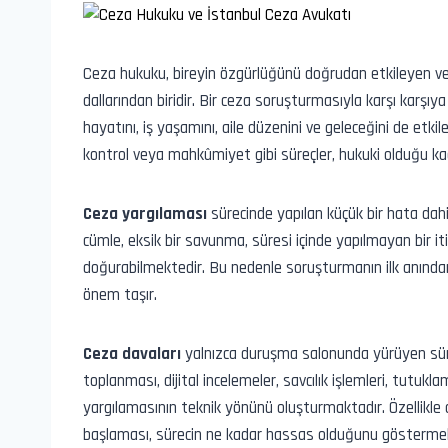
Ceza hukuku, bireyin özgürlüğünü doğrudan etkileyen ve
dallarından biridir. Bir ceza soruşturmasıyla karşı karşıy
hayatını, iş yaşamını, aile düzenini ve geleceğini de etkil
kontrol veya mahkûmiyet gibi süreçler, hukuki olduğu kad
Ceza yargılaması
sürecinde yapılan küçük bir hata dahi c
cümle, eksik bir savunma, süresi içinde yapılmayan bir iti
doğurabilmektedir. Bu nedenle soruşturmanın ilk anından 
önem taşır.
Ceza davaları
yalnızca duruşma salonunda yürüyen süreç
toplanması, dijital incelemeler, savcılık işlemleri, tutuk
yargılamasının teknik yönünü oluşturmaktadır. Özellikle c
başlaması, sürecin ne kadar hassas olduğunu göstermek