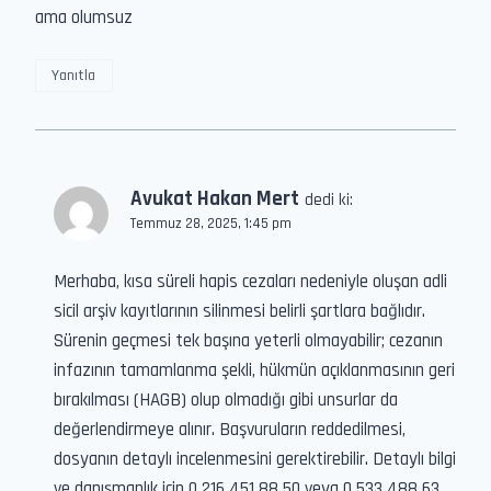
ama olumsuz
Yanıtla
Avukat Hakan Mert
dedi ki:
Temmuz 28, 2025, 1:45 pm
Merhaba, kısa süreli hapis cezaları nedeniyle oluşan adli
sicil arşiv kayıtlarının silinmesi belirli şartlara bağlıdır.
Sürenin geçmesi tek başına yeterli olmayabilir; cezanın
infazının tamamlanma şekli, hükmün açıklanmasının geri
bırakılması (HAGB) olup olmadığı gibi unsurlar da
değerlendirmeye alınır. Başvuruların reddedilmesi,
dosyanın detaylı incelenmesini gerektirebilir. Detaylı bilgi
ve danışmanlık için 0 216 451 88 50 veya 0 533 488 63