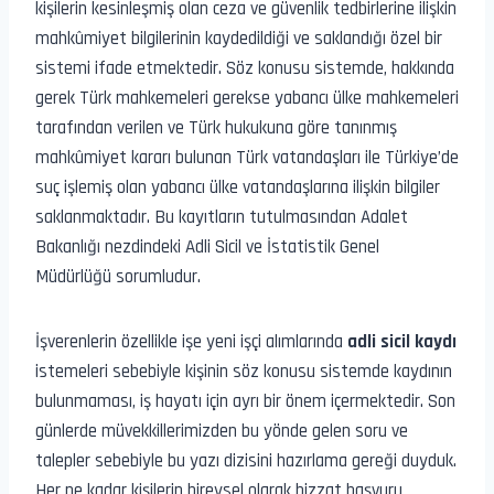
kişilerin kesinleşmiş olan ceza ve güvenlik tedbirlerine ilişkin
mahkûmiyet bilgilerinin kaydedildiği ve saklandığı özel bir
sistemi ifade etmektedir. Söz konusu sistemde, hakkında
gerek Türk mahkemeleri gerekse yabancı ülke mahkemeleri
tarafından verilen ve Türk hukukuna göre tanınmış
mahkûmiyet kararı bulunan Türk vatandaşları ile Türkiye’de
suç işlemiş olan yabancı ülke vatandaşlarına ilişkin bilgiler
saklanmaktadır. Bu kayıtların tutulmasından Adalet
Bakanlığı nezdindeki Adli Sicil ve İstatistik Genel
Müdürlüğü sorumludur.
İşverenlerin özellikle işe yeni işçi alımlarında
adli sicil kaydı
istemeleri sebebiyle kişinin söz konusu sistemde kaydının
bulunmaması, iş hayatı için ayrı bir önem içermektedir. Son
günlerde müvekkillerimizden bu yönde gelen soru ve
talepler sebebiyle bu yazı dizisini hazırlama gereği duyduk.
Her ne kadar kişilerin bireysel olarak bizzat başvuru