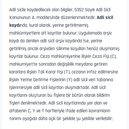
Adli sicile kaydedilecek olan bilgiler, 5352 Sayılı Adli Sicil
Kanununun 4. maddesinde düzenlenmektedir.
Adli sicil
kaydı
nda, kural olarak, yerine getirilmemiş
mahkûmiyetlere ait kayıtlar bulunur. Uygulamada arşiv
kaydı da denilen adli sicil arşiv kaydında ise, yerine
getirilmiş ancak arşivden silinme koşulları henüz oluşmamış
kayıtlar bulunur. Ceza mahkûmiyetine ilişkin Ceza Fişi (C),
mahkumiyette sonradan değişiklik meydana getiren
kararlara ilişkin Tali Karar Fişi (T), cezanın infaz edilmesine
ilişkin Yerine Getirme Fişlerinin (Y) adli sicil veri tabanına
işlenmesiyle adli sicil kayıtları oluşmaktadır. Adli sicil
kayıtlarını oluşturan bu fişlere bir bütün olarak bildirim
fişleri denilmektedir. Adli sicil kayıtlarında yer alan ve
alfabenin C, Y ve T harfleriyle ifade edilen kavramların
tanımı aşağıda daha açık bir şekilde şu şekilde verilebilir;