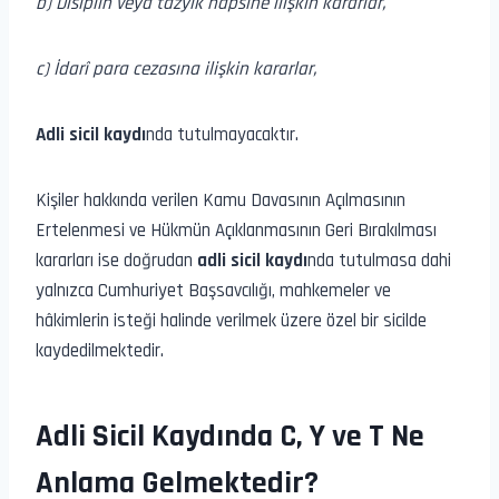
b) Disiplin veya tazyik hapsine ilişkin kararlar,
c) İdarî para cezasına ilişkin kararlar,
Adli sicil kaydı
nda tutulmayacaktır.
Kişiler hakkında verilen Kamu Davasının Açılmasının
Ertelenmesi ve Hükmün Açıklanmasının Geri Bırakılması
kararları ise doğrudan
adli sicil kaydı
nda tutulmasa dahi
yalnızca Cumhuriyet Başsavcılığı, mahkemeler ve
hâkimlerin isteği halinde verilmek üzere özel bir sicilde
kaydedilmektedir.
Adli Sicil Kaydında C, Y ve T Ne
Anlama Gelmektedir?