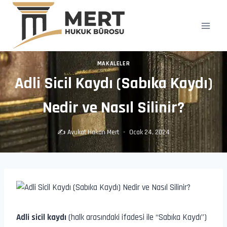
Skip
to
content
MAKALELER
Adli Sicil Kaydı (Sabıka Kaydı)
Nedir ve Nasıl Silinir?
✍️
Avukat Hakan Mert
Ocak 24, 2024
Adli sicil kaydı
(halk arasındaki ifadesi ile “Sabıka Kaydı”)