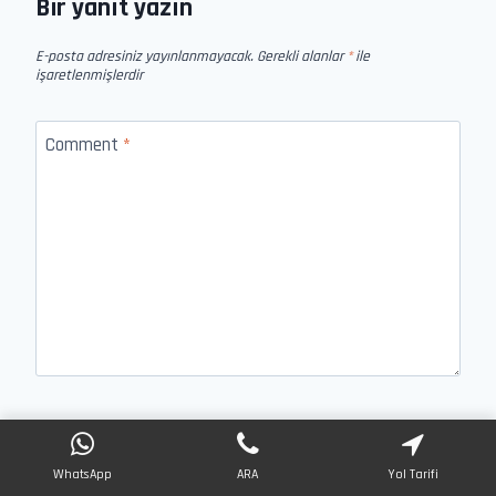
Bir yanıt yazın
E-posta adresiniz yayınlanmayacak.
Gerekli alanlar
*
ile
işaretlenmişlerdir
Comment
*
Name
*
WhatsApp
ARA
Yol Tarifi