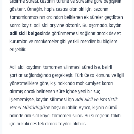
sildirme süresi, cezanın türüne ve süresine göre değişiklik
gösterir. Örneğin, hapis cezası alan biri için, cezanın
tamamlanmasının ardından belirlenen ek süreler geçtikten
sonra kayıt, adli sicil arşivine aktarılır. Bu aşamada, kaydın
adli sicil belgesi
nde görünmemesi sağlanır ancak devlet
kurumları ve mahkemeler gibi yetkili merciler bu bilgilere
erişebilir.
Adli sicil kaydının tamamen silinmesi süreci ise, belirli
şartlar sağlandığında gerçekleşir. Türk Ceza Kanunu ve ilgili
yönetmeliklere göre, kişi hakkında mahkumiyet kararı
alınmış ancak belirlenen süre içinde yeni bir suç
işlememişse, kaydın silinmesi için
Adli Sicil ve İstatistik
Genel Müdürlüğü
’ne başvurulabilir. Ayrıca, kişinin ölümü
halinde adli sicil kaydı tamamen silinir. Bu süreçlerin takibi
için hukuki destek almak faydalı olabilir.