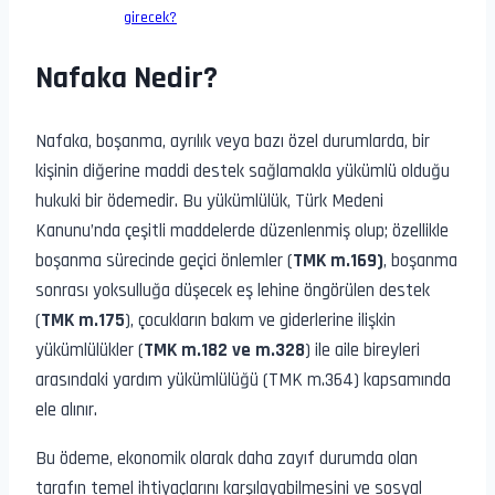
girecek?
Nafaka Nedir?
Nafaka, boşanma, ayrılık veya bazı özel durumlarda, bir
kişinin diğerine maddi destek sağlamakla yükümlü olduğu
hukuki bir ödemedir. Bu yükümlülük, Türk Medeni
Kanunu’nda çeşitli maddelerde düzenlenmiş olup; özellikle
boşanma sürecinde geçici önlemler (
TMK m.169)
, boşanma
sonrası yoksulluğa düşecek eş lehine öngörülen destek
(
TMK m.175
), çocukların bakım ve giderlerine ilişkin
yükümlülükler (
TMK m.182 ve m.328
) ile aile bireyleri
arasındaki yardım yükümlülüğü (TMK m.364) kapsamında
ele alınır.
Bu ödeme, ekonomik olarak daha zayıf durumda olan
tarafın temel ihtiyaçlarını karşılayabilmesini ve sosyal