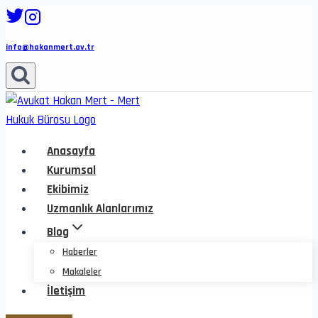
Skip
to
info@hakanmert.av.tr
content
Anasayfa
Kurumsal
Ekibimiz
Uzmanlık Alanlarımız
Blog
Haberler
Makaleler
İletişim