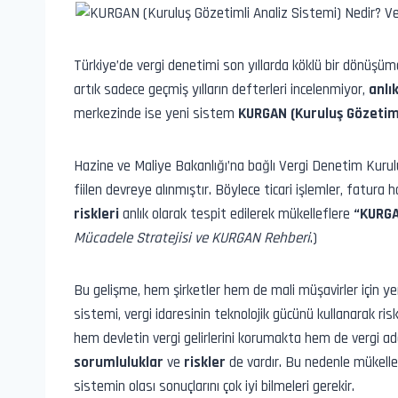
Türkiye’de vergi denetimi son yıllarda köklü bir dönüşümd
artık sadece geçmiş yılların defterleri incelenmiyor,
anlı
merkezinde ise yeni sistem
KURGAN
(
Kuruluş Gözetiml
Hazine ve Maliye Bakanlığı’na bağlı Vergi Denetim Kurulu’
fiilen devreye alınmıştır. Böylece ticari işlemler, fatura h
riskleri
anlık olarak tespit edilerek mükelleflere
“KURGA
Mücadele Stratejisi ve KURGAN Rehberi
.)
Bu gelişme, hem şirketler hem de mali müşavirler için ye
sistemi, vergi idaresinin teknolojik gücünü kullanarak r
hem devletin vergi gelirlerini korumakta hem de vergi ad
sorumluluklar
ve
riskler
de vardır. Bu nedenle mükelle
sistemin olası sonuçlarını çok iyi bilmeleri gerekir.