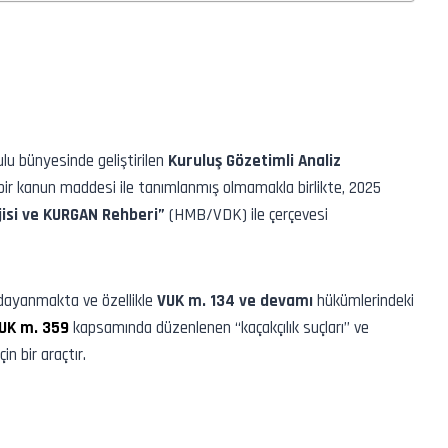
u bünyesinde geliştirilen
Kuruluş Gözetimli Analiz
bir kanun maddesi ile tanımlanmış olmamakla birlikte, 2025
isi ve KURGAN Rehberi”
(HMB/VDK) ile çerçevesi
dayanmakta ve özellikle
VUK m. 134 ve devamı
hükümlerindeki
UK m. 359
kapsamında düzenlenen “kaçakçılık suçları” ve
n bir araçtır.