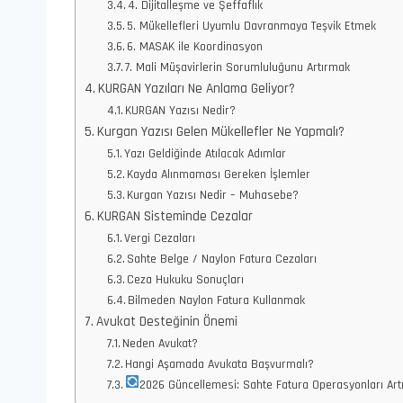
4. Dijitalleşme ve Şeffaflık
5. Mükellefleri Uyumlu Davranmaya Teşvik Etmek
6. MASAK ile Koordinasyon
7. Mali Müşavirlerin Sorumluluğunu Artırmak
KURGAN Yazıları Ne Anlama Geliyor?
KURGAN Yazısı Nedir?
Kurgan Yazısı Gelen Mükellefler Ne Yapmalı?
Yazı Geldiğinde Atılacak Adımlar
Kayda Alınmaması Gereken İşlemler
Kurgan Yazısı Nedir – Muhasebe?
KURGAN Sisteminde Cezalar
Vergi Cezaları
Sahte Belge / Naylon Fatura Cezaları
Ceza Hukuku Sonuçları
Bilmeden Naylon Fatura Kullanmak
Avukat Desteğinin Önemi
Neden Avukat?
Hangi Aşamada Avukata Başvurmalı?
2026 Güncellemesi: Sahte Fatura Operasyonları Art