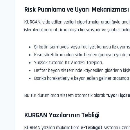
Risk Puanlama ve Uyarı Mekanizması
KURGAN, elde edilen verileri algoritmalar aracılığıyla ana
işlemlerini normal ticari akışla karşılaştırır ve şüpheli bu
Şirketin sermayesi veya faaliyet konusu ile uyums
Kısa süreli ömrü olan şirketlerden (paravan ya da na
Yüksek tutarda KDV iadesi talepleri,
Defter beyan sisteminde kaydedilen giderlerin kiş
Banka hareketleriyle beyan edilen gelirler arasınd
Bu tür durumlarda sistem otomatik olarak “
uyarı işare
KURGAN Yazılarının Tebliği
KURGAN yazıları mükelleflere
e-Tebligat
sistemi üzerind