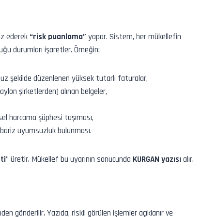
liz ederek
“risk puanlama”
yapar. Sistem, her mükellefin
lduğu durumları işaretler. Örneğin:
uz şekilde düzenlenen yüksek tutarlı faturalar,
ylon şirketlerden) alınan belgeler,
isel harcama şüphesi taşıması,
a bariz uyumsuzluk bulunması.
ti
” üretir. Mükellef bu uyarının sonucunda
KURGAN yazısı
alır.
en gönderilir. Yazıda, riskli görülen işlemler açıklanır ve