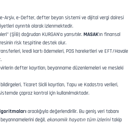
e-Arşiv, e-Defter, defter beyan sistemi ve dijital vergi dairesi
iyetleri ayrıntılı olarak izlenmektedir.
imleri” (ŞİB) doğrudan KURGAN’a yansıtılır.
MASAK
’ın finansal
resinin risk tespitine destek olur.
nsferleri, kredi kartı ödemeleri, POS hareketleri ve EFT/Havale
.
irlerin defter kayıtları, beyanname düzenlemeleri ve mesleki
ildirgeleri, Ticaret Sicili kayıtları, Tapu ve Kadastro verileri,
 sistemde çapraz kontrol için kullanılmaktadır.
algoritmaları
aracılığıyla değerlendirilir. Bu geniş veri tabanı
 beyannamelerini değil,
ekonomik hayatın tüm izlerini
takip