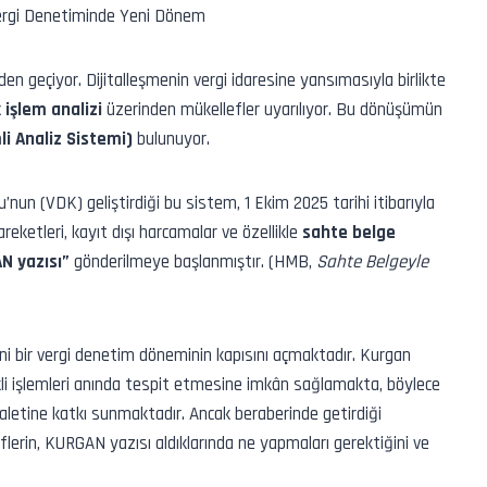
en geçiyor. Dijitalleşmenin vergi idaresine yansımasıyla birlikte
k işlem analizi
üzerinden mükellefler uyarılıyor. Bu dönüşümün
i Analiz Sistemi
)
bulunuyor.
nun (VDK) geliştirdiği bu sistem, 1 Ekim 2025 tarihi itibarıyla
areketleri, kayıt dışı harcamalar ve özellikle
sahte belge
N yazısı”
gönderilmeye başlanmıştır. (HMB,
Sahte Belgeyle
ni bir vergi denetim döneminin kapısını açmaktadır. Kurgan
iskli işlemleri anında tespit etmesine imkân sağlamakta, böylece
aletine katkı sunmaktadır. Ancak beraberinde getirdiği
flerin, KURGAN yazısı aldıklarında ne yapmaları gerektiğini ve