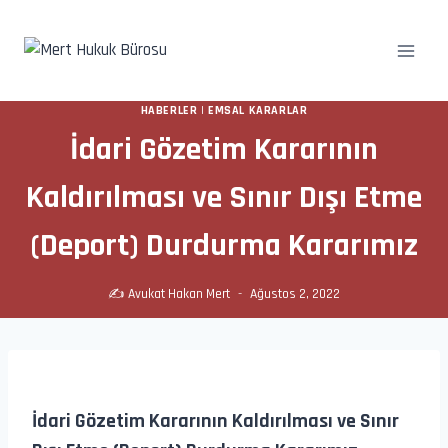
Skip
to
content
HABERLER
|
EMSAL KARARLAR
İdari Gözetim Kararının
Kaldırılması ve Sınır Dışı Etme
(Deport) Durdurma Kararımız
✍️
Avukat Hakan Mert
Ağustos 2, 2022
İdari Gözetim Kararının Kaldırılması ve Sınır