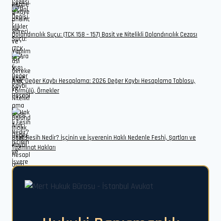
Dolandırıcılık Suçu: (TCK 158 – 157) Basit ve Nitelikli Dolandırıcılık Cezası
Araç Değer Kaybı Hesaplama: 2026 Değer Kaybı Hesaplama Tablosu,
Formülü, Örnekler
Haklı Fesih Nedir? İşçinin ve İşverenin Haklı Nedenle Feshi, Şartları ve
Tazminat Hakları