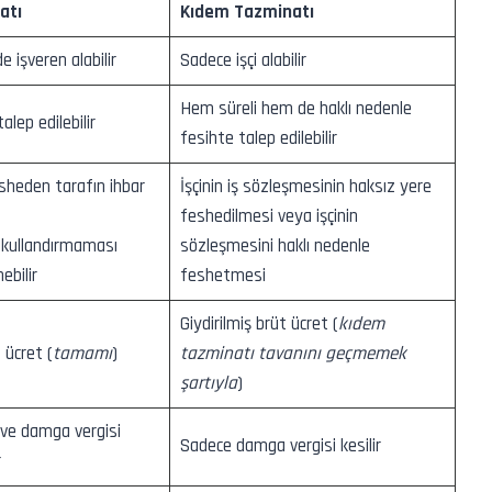
atı
Kıdem Tazminatı
 işveren alabilir
Sadece işçi alabilir
Hem süreli hem de haklı nedenle
alep edilebilir
fesihte talep edilebilir
sheden tarafın ihbar
İşçinin iş sözleşmesinin haksız yere
feshedilmesi veya işçinin
kullandırmaması
sözleşmesini haklı nedenle
ebilir
feshetmesi
Giydirilmiş brüt ücret (
kıdem
 ücret (
tamamı
)
tazminatı tavanını geçmemek
şartıyla
)
 ve damga vergisi
Sadece damga vergisi kesilir
r