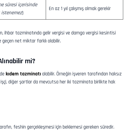
 süresi içerisinde
En az 1 yıl çalışmış olmak gerekir
a istenemez
)
 ihbar tazminatında gelir vergisi ve damga vergisi kesintisi
e geçen net miktar farklı olabilir.
lınabilir mi?
 de
kıdem tazminatı
alabilir. Örneğin işveren tarafından haksız
r işçi, diğer şartlar da mevcutsa her iki tazminata birlikte hak
 tarafın, feshin gerçekleşmesi için beklemesi gereken süredir.