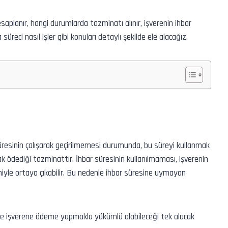
saplanır, hangi durumlarda tazminatı alınır, işverenin ihbar
üreci nasıl işler gibi konuları detaylı şekilde ele alacağız.
üresinin çalışarak geçirilmemesi durumunda, bu süreyi kullanmak
ak ödediği tazminattır. İhbar süresinin kullanılmaması, işverenin
yle ortaya çıkabilir. Bu nedenle ihbar süresine uymayan
n de işverene ödeme yapmakla yükümlü olabileceği tek alacak