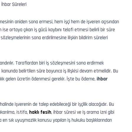
özleşmesinin aniden sona ermesi, hem işçi hem de işveren açısından
n ise ortaya çıkan iş gücü kaybını telafi etmesi belirli bir süre
 sözleşmelerinin sona erdirilmesine ilişkin bildirim süreleri
dırılır. Taraflardan biri iş sözleşmesini sona erdirmek
 kanunda belirtilen süre boyunca iş ilişkisi devam etmelidir. Bu
şılık gelen ücretin ödenmesi gerekir. İşte bu ödeme,
ihbar
halinde işverenin de talep edebileceği bir işçilik alacağıdır. Bu
çıkarılma, istifa,
haklı fesih
, ihbar süresi ve iş arama izni gibi
a en sık uyuşmazlık konusu yapılan iş hukuku başlıklarından