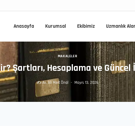
Anasayfa
Kurumsal
Ekibimiz
Uzmanlık Ala
MAKALELER
r? Şartları, Hesaplama ve Güncel 
✍️
Av. Ali Mert Önal
Mayıs 13, 2026