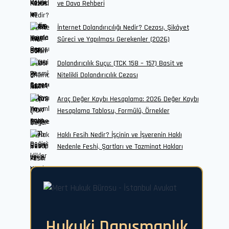
ve Dava Rehberi
İnternet Dolandırıcılığı Nedir? Cezası, Şikâyet
Süreci ve Yapılması Gerekenler (2026)
Dolandırıcılık Suçu: (TCK 158 – 157) Basit ve
Nitelikli Dolandırıcılık Cezası
Araç Değer Kaybı Hesaplama: 2026 Değer Kaybı
Hesaplama Tablosu, Formülü, Örnekler
Haklı Fesih Nedir? İşçinin ve İşverenin Haklı
Nedenle Feshi, Şartları ve Tazminat Hakları
Hukuki Danışmanlık