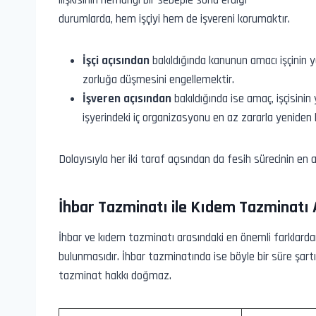
ilişkisinin herhangi bir sebeple sona erdiği
durumlarda, hem işçiyi hem de işvereni korumaktır.
İşçi açısından
bakıldığında kanunun amacı işçinin y
zorluğa düşmesini engellemektir.
İşveren açısından
bakıldığında ise amaç, işçisinin 
işyerindeki iç organizasyonu en az zararla yeniden
Dolayısıyla her iki taraf açısından da fesih sürecinin en 
İhbar Tazminatı ile Kıdem Tazminatı 
İhbar ve kıdem tazminatı arasındaki en önemli farklardan 
bulunmasıdır. İhbar tazminatında ise böyle bir süre şart
tazminat hakkı doğmaz.