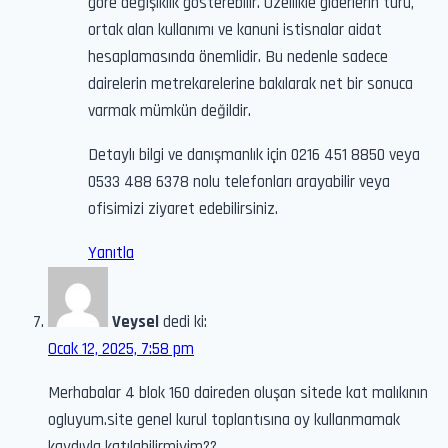
göre değişiklik gösterebilir. Özellikle giderlerin türü,
ortak alan kullanımı ve kanuni istisnalar aidat
hesaplamasında önemlidir. Bu nedenle sadece
dairelerin metrekarelerine bakılarak net bir sonuca
varmak mümkün değildir.
Detaylı bilgi ve danışmanlık için 0216 451 8850 veya
0533 488 6378 nolu telefonları arayabilir veya
ofisimizi ziyaret edebilirsiniz.
Yanıtla
Veysel
dedi ki:
Ocak 12, 2025, 7:58 pm
Merhabalar 4 blok 160 daireden oluşan sitede kat malıkının
ogluyum.site genel kurul toplantısına oy kullanmamak
kaydıyla katılabilirmiyim??