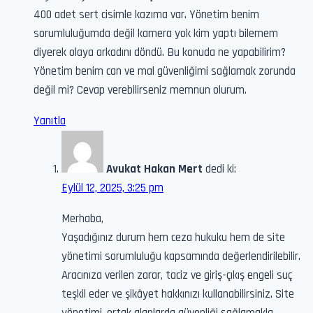
400 adet sert cisimle kazıma var. Yönetim benim
sorumluluğumda değil kamera yok kim yaptı bilemem
diyerek olaya arkadını döndü. Bu konuda ne yapabilirim?
Yönetim benim can ve mal güvenliğimi sağlamak zorunda
değil mi? Cevap verebilirseniz memnun olurum.
Yanıtla
Avukat Hakan Mert
dedi ki:
Eylül 12, 2025, 3:25 pm
Merhaba,
Yaşadığınız durum hem ceza hukuku hem de site
yönetimi sorumluluğu kapsamında değerlendirilebilir.
Aracınıza verilen zarar, taciz ve giriş-çıkış engeli suç
teşkil eder ve şikâyet hakkınızı kullanabilirsiniz. Site
yönetimi, ortak alanlarda güvenliği sağlamakla