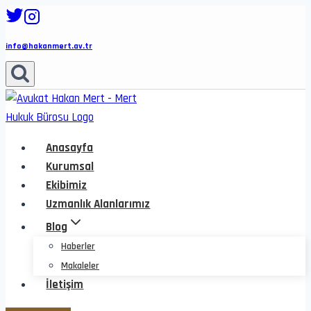
Skip
to
info@hakanmert.av.tr
content
Anasayfa
Kurumsal
Ekibimiz
Uzmanlık Alanlarımız
Blog
Haberler
Makaleler
İletişim