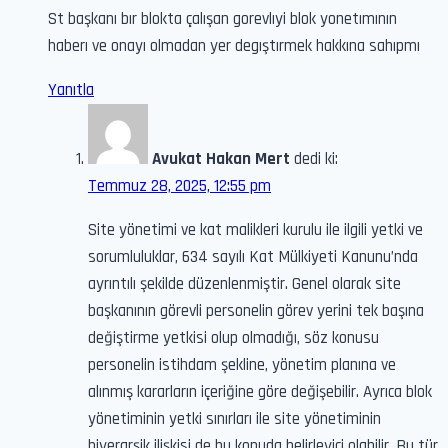
St başkanı bır blokta çalışan gorevlıyi blok yonetımının
haberı ve onayı olmadan yer degıştırmek hakkına sahıpmı
Yanıtla
Avukat Hakan Mert
dedi ki:
Temmuz 28, 2025, 12:55 pm
Site yönetimi ve kat malikleri kurulu ile ilgili yetki ve
sorumluluklar, 634 sayılı Kat Mülkiyeti Kanunu’nda
ayrıntılı şekilde düzenlenmiştir. Genel olarak site
başkanının görevli personelin görev yerini tek başına
değiştirme yetkisi olup olmadığı, söz konusu
personelin istihdam şekline, yönetim planına ve
alınmış kararların içeriğine göre değişebilir. Ayrıca blok
yönetiminin yetki sınırları ile site yönetiminin
hiyerarşik ilişkisi de bu konuda belirleyici olabilir. Bu tür