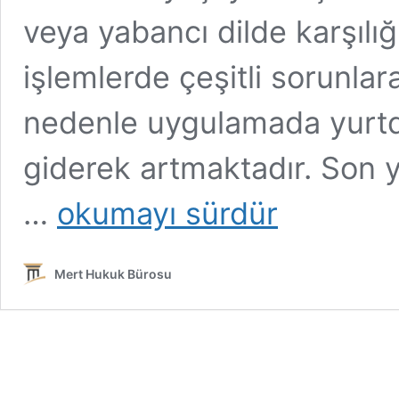
veya yabancı dilde karşılı
işlemlerde çeşitli sorunlar
nedenle uygulamada yurtdı
giderek artmaktadır. Son 
Emsal
…
okumayı sürdür
Karar:
Yurtdışında
İsim
Mert Hukuk Bürosu
Değiştirme
–
Türkiye’ye
Gelmeden
İsim
Değiştirmek
Mümkün